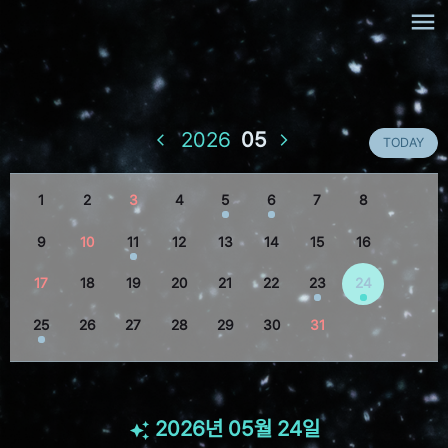
menu
2026
05
arrow_back_ios
arrow_forward_ios
TODAY
1
2
3
4
5
6
7
8
9
10
11
12
13
14
15
16
17
18
19
20
21
22
23
24
25
26
27
28
29
30
31
2026년 05월 24일
auto_awesome