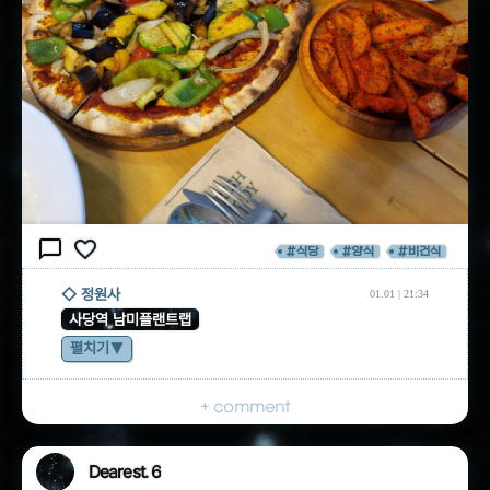
chat_bubble_outline
favorite_border
#식당
#양식
#비건식
◇ 정원사
01.01 | 21:34
사당역 남미플랜트랩
펼치기
+ comment
Dearest. 6