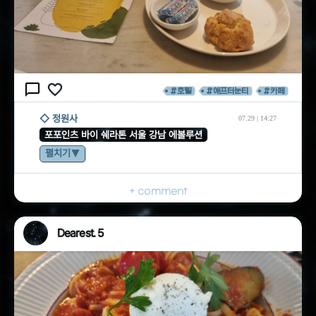
chat_bubble_outline
favorite_border
#호텔
#애프터눈티
#카페
◇ 정원사
07.29 | 14:27
포포인츠 바이 쉐라톤 서울 강남 에볼루션
펼치기
+ comment
Dearest. 5