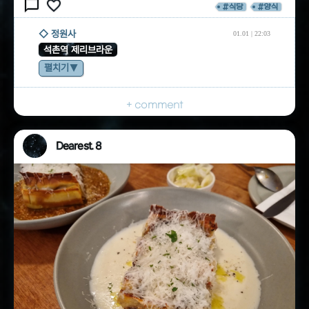
chat_bubble_outline
favorite_border
#식당
#양식
◇ 정원사
01.01 | 22:03
석촌역 제리브라운
펼치기
+ comment
Dearest. 8