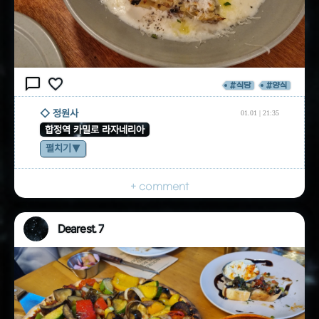
chat_bubble_outline
favorite_border
#식당
#양식
◇ 정원사
01.01 | 21:35
합정역 카밀로 라자네리아
펼치기
+ comment
Dearest. 7