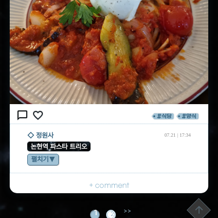
chat_bubble_outline
favorite_border
#식당
#양식
◇ 정원사
07.21 | 17:34
논현역 파스타 트리오
펼치기
+ comment
arrow_upward
1
2