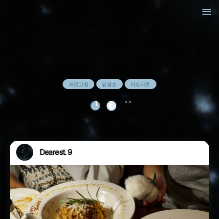
menu
새로고침
답글순
이모티콘
1
2
Dearest. 9