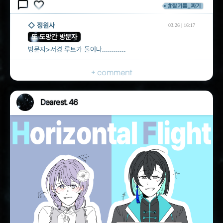
chat_bubble_outline
favorite_border
#참기름_짜기
◇ 정원사
03.26 | 16:17
또 도망간 방문자
방문자>서경 루트가 둘이나............
+ comment
Dearest. 46