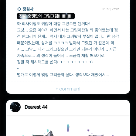
◇ 정원사
01.27 | 22:02
진짜 오랫만에 그림그림!!!!!!!!!!!!
하 리사이징도 귀찮아 대충 그렸으면 된거다!
그냥... 요즘 이야기 하면서 나는 그림이란걸 꽤 좋아했는데 점
점 안그리게 된게... 역시 내가 그려봤자 부질이 없다... 란 생각
때문이었는데, 상처를 ㅋㅋㅋㅋ 받아서 그랬던 거 같은데 역
시... 그냥... 내가 그리고싶으면 그리면 되는거 아닌가... 자급
자족으로... 의 생각이 들어서... 조금씩 재활 해보기로.
정말 저 해시태그를 쓴다(ㅋㅋㅋㅋㅋㅋㅋㅋㅋ)
-
별개로 이렇게 몇장 그려볼까 싶다. 생각보다 재밌어서...
+ comment
Dearest. 44