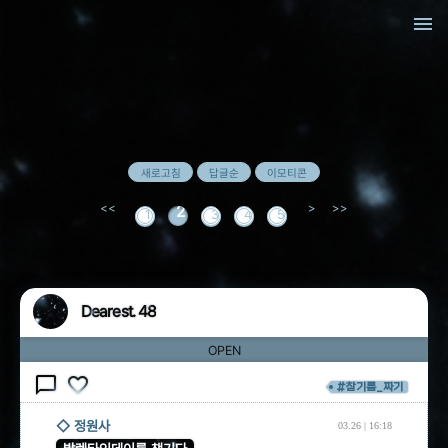
menu
새로고침
답글순
이모티콘
2
1
3
4
5
Dearest. 48
OPEN
chat_bubble_outline
favorite_border
#참기름_짜기
◇ 정원사
03.26 | 16:18