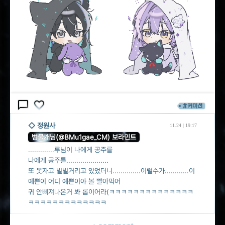
chat_bubble_outline
favorite_border
#커미션
◇ 정원사
11.24 | 19:17
범물개님(@BMu1gae_CM) 보라민트
.............루님이 나에게 공주를
나에게 공주를.....................
또 못자고 빌빌거리고 있었더니..............이럴수가............이
예쁜이 어디 예쁜이야 볼 빨아먹어
귀 안삐져나온거 봐 롭이어라(ㅋㅋㅋㅋㅋㅋㅋㅋㅋㅋㅋㅋㅋㅋ
ㅋㅋㅋㅋㅋㅋㅋㅋㅋㅋㅋㅋㅋ