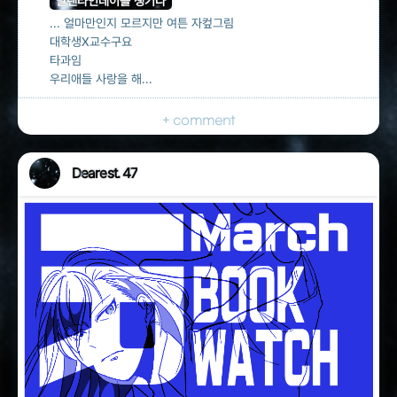
발렌타인데이를 챙기다
... 얼마만인지 모르지만 여튼 자컾그림
대학생X교수구요
타과임
우리애들 사랑을 해...
+ comment
Dearest. 47