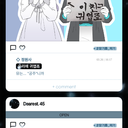
chat_bubble_outline
favorite_border
#참기름_짜기
◇ 정원사
03.26 | 16:17
우리애 귀엽죠
뮤는... "공주"니까
+ comment
Dearest. 45
OPEN
chat_bubble_outline
favorite_border
#참기름_짜기