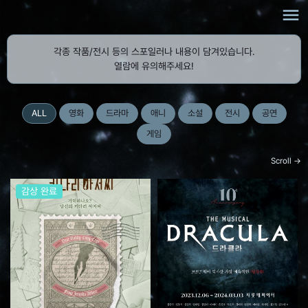
menu
각종 작품/전시 등의 스포일러나 내용이 담겨있습니다.
열람에 유의해주세요!
ALL
영화
드라마
애니
소설
전시
공연
게임
Scroll →
감상 완료