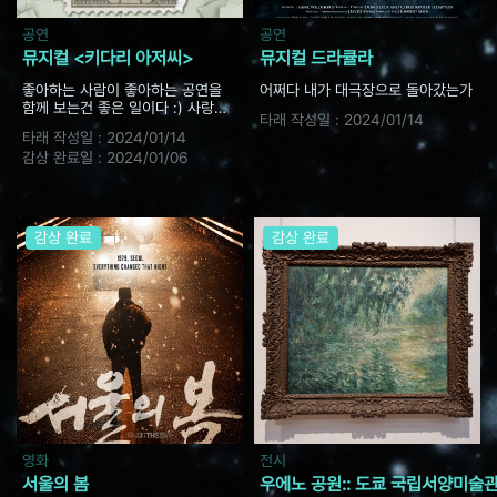
공연
공연
뮤지컬 <키다리 아저씨>
뮤지컬 드라큘라
좋아하는 사람이 좋아하는 공연을
어쩌다 내가 대극장으로 돌아갔는가
함께 보는건 좋은 일이다 :) 사랑을
타래 작성일 :
2024/01/14
보내며!
타래 작성일 :
2024/01/14
감상 완료일 :
2024/01/06
감상 완료
감상 완료
영화
전시
서울의 봄
우에노 공원:: 도쿄 국립서양미술