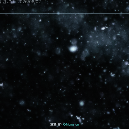
 완료일 :
2026/06/02
SKIN BY
©Monghon